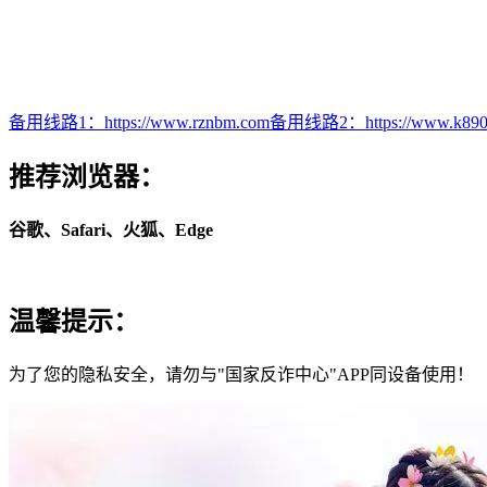
备用线路
1
：
https://www.rznbm.com
备用线路
2
：
https://www.k89
推荐浏览器：
谷歌、Safari、火狐、Edge
温馨提示：
为了您的隐私安全，请勿与"国家反诈中心"APP同设备使用！