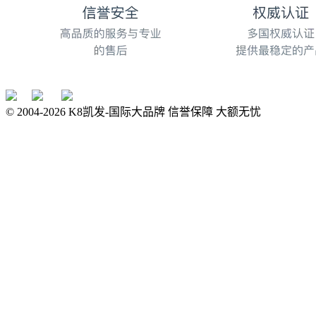
© 2004-
2026
K8凯发-国际大品牌 信誉保障 大额无忧