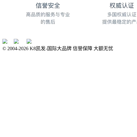
© 2004-
2026
K8凯发-国际大品牌 信誉保障 大额无忧