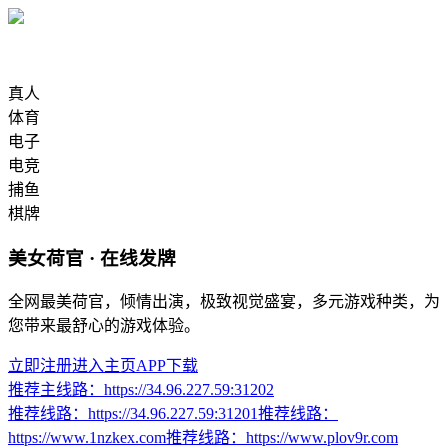
真人
体育
电子
电竞
捕鱼
棋牌
美女荷官 · 在线发牌
全网最美荷官，倾情出演，极致视觉盛宴，多元游戏种类，为
您带来最舒心的游戏体验。
立即注册
进入主页
APP下载
推荐主线路：
https://34.96.227.59:31202
推荐线路：
https://34.96.227.59:31201
推荐线路：
https://www.1nzkex.com
推荐线路：
https://www.plov9r.com