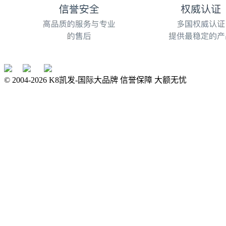
© 2004-
2026
K8凯发-国际大品牌 信誉保障 大额无忧