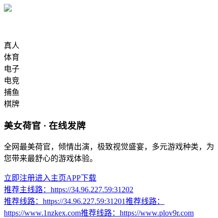
真人
体育
电子
电竞
捕鱼
棋牌
美女荷官 · 在线发牌
全网最美荷官，倾情出演，极致视觉盛宴，多元游戏种类，为
您带来最舒心的游戏体验。
立即注册
进入主页
APP下载
推荐主线路：
https://34.96.227.59:31202
推荐线路：
https://34.96.227.59:31201
推荐线路：
https://www.1nzkex.com
推荐线路：
https://www.plov9r.com