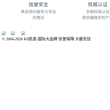
© 2004-
2026
K8凯发-国际大品牌 信誉保障 大额无忧