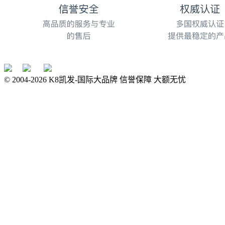
© 2004-
2026
K8凯发-国际大品牌 信誉保障 大额无忧