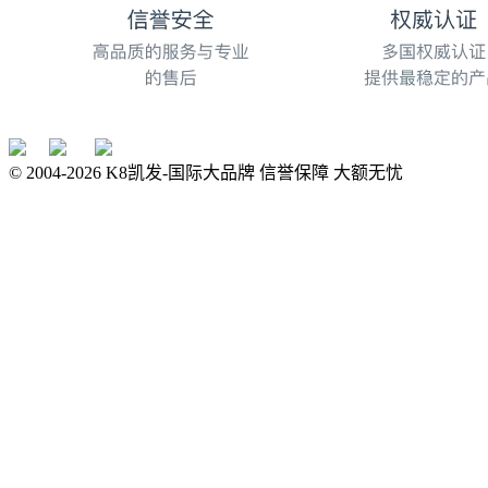
© 2004-
2026
K8凯发-国际大品牌 信誉保障 大额无忧