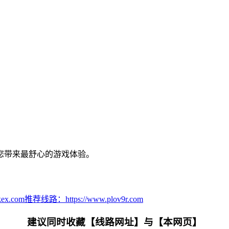
您带来最舒心的游戏体验。
kex.com
推荐线路：
https://www.plov9r.com
建议同时收藏【线路网址】与【本网页】