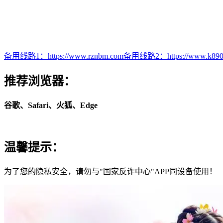
备用线路
1
：
https://www.rznbm.com
备用线路
2
：
https://www.k89
推荐浏览器：
谷歌、Safari、火狐、Edge
温馨提示：
为了您的隐私安全，请勿与"国家反诈中心"APP同设备使用！