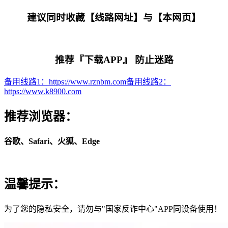
建议同时收藏【线路网址】与【本网页】
推荐『下载APP』 防止迷路
备用线路
1
：
https://www.rznbm.com
备用线路
2
：
https://www.k8900.com
推荐浏览器：
谷歌、Safari、火狐、Edge
温馨提示：
为了您的隐私安全，请勿与"国家反诈中心"APP同设备使用！