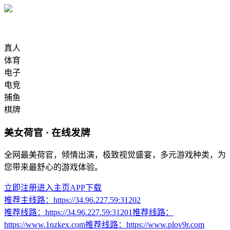
真人
体育
电子
电竞
捕鱼
棋牌
美女荷官 · 在线发牌
全网最美荷官，倾情出演，极致视觉盛宴，多元游戏种类，为
您带来最舒心的游戏体验。
立即注册
进入主页
APP下载
推荐主线路：
https://34.96.227.59:31202
推荐线路：
https://34.96.227.59:31201
推荐线路：
https://www.1nzkex.com
推荐线路：
https://www.plov9r.com