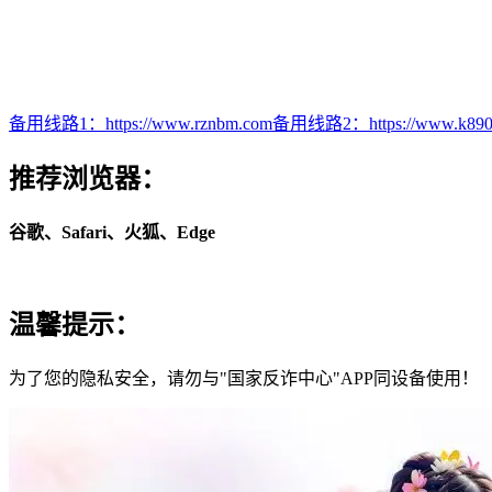
备用线路
1
：
https://www.rznbm.com
备用线路
2
：
https://www.k89
推荐浏览器：
谷歌、Safari、火狐、Edge
温馨提示：
为了您的隐私安全，请勿与"国家反诈中心"APP同设备使用！