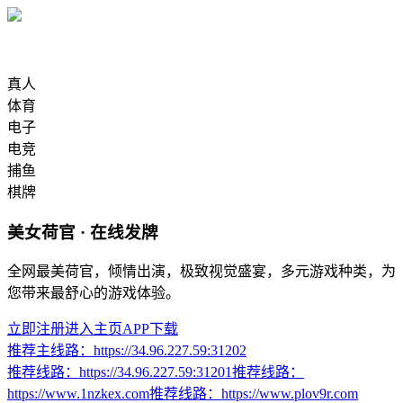
真人
体育
电子
电竞
捕鱼
棋牌
美女荷官 · 在线发牌
全网最美荷官，倾情出演，极致视觉盛宴，多元游戏种类，为
您带来最舒心的游戏体验。
立即注册
进入主页
APP下载
推荐主线路：
https://34.96.227.59:31202
推荐线路：
https://34.96.227.59:31201
推荐线路：
https://www.1nzkex.com
推荐线路：
https://www.plov9r.com