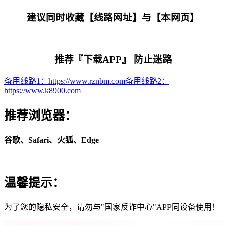
建议同时收藏【线路网址】与【本网页】
推荐『下载APP』 防止迷路
备用线路
1
：
https://www.rznbm.com
备用线路
2
：
https://www.k8900.com
推荐浏览器：
谷歌、Safari、火狐、Edge
温馨提示：
为了您的隐私安全，请勿与"国家反诈中心"APP同设备使用！