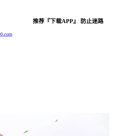
推荐『下载APP』 防止迷路
00.com