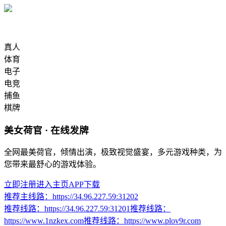
真人
体育
电子
电竞
捕鱼
棋牌
美女荷官 · 在线发牌
全网最美荷官，倾情出演，极致视觉盛宴，多元游戏种类，为
您带来最舒心的游戏体验。
立即注册
进入主页
APP下载
推荐主线路：
https://34.96.227.59:31202
推荐线路：
https://34.96.227.59:31201
推荐线路：
https://www.1nzkex.com
推荐线路：
https://www.plov9r.com