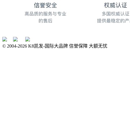
© 2004-
2026
K8凯发-国际大品牌 信誉保障 大额无忧