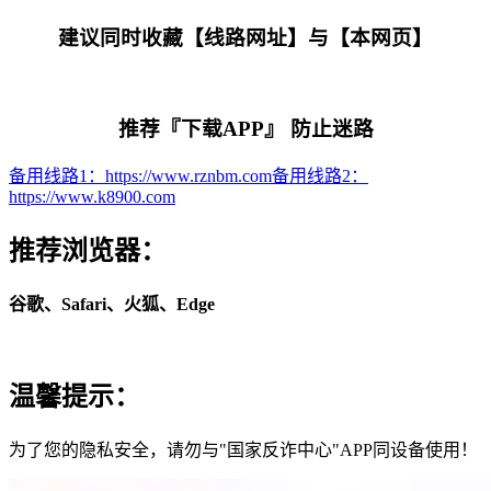
建议同时收藏【线路网址】与【本网页】
推荐『下载APP』 防止迷路
备用线路
1
：
https://www.rznbm.com
备用线路
2
：
https://www.k8900.com
推荐浏览器：
谷歌、Safari、火狐、Edge
温馨提示：
为了您的隐私安全，请勿与"国家反诈中心"APP同设备使用！