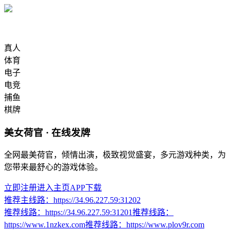
真人
体育
电子
电竞
捕鱼
棋牌
美女荷官 · 在线发牌
全网最美荷官，倾情出演，极致视觉盛宴，多元游戏种类，为
您带来最舒心的游戏体验。
立即注册
进入主页
APP下载
推荐主线路：
https://34.96.227.59:31202
推荐线路：
https://34.96.227.59:31201
推荐线路：
https://www.1nzkex.com
推荐线路：
https://www.plov9r.com