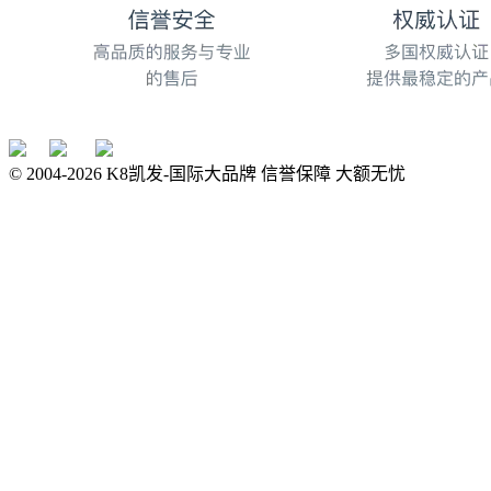
© 2004-
2026
K8凯发-国际大品牌 信誉保障 大额无忧