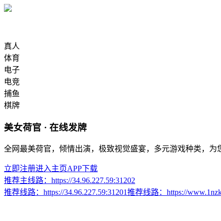
真人
体育
电子
电竞
捕鱼
棋牌
美女荷官 · 在线发牌
全网最美荷官，倾情出演，极致视觉盛宴，多元游戏种类，为
立即注册
进入主页
APP下载
推荐主线路：
https://34.96.227.59:31202
推荐线路：
https://34.96.227.59:31201
推荐线路：
https://www.1nz