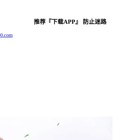
推荐『下载APP』 防止迷路
00.com