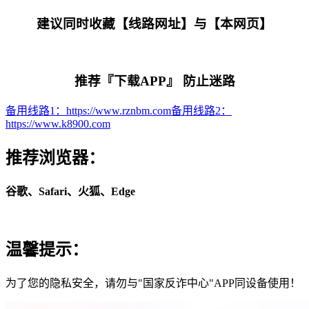
建议同时收藏【线路网址】与【本网页】
推荐『下载APP』 防止迷路
备用线路
1
：
https://www.rznbm.com
备用线路
2
：
https://www.k8900.com
推荐浏览器：
谷歌、Safari、火狐、Edge
温馨提示：
为了您的隐私安全，请勿与"国家反诈中心"APP同设备使用！