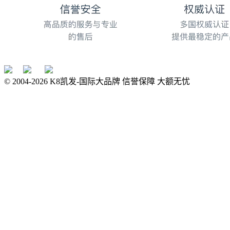
© 2004-
2026
K8凯发-国际大品牌 信誉保障 大额无忧