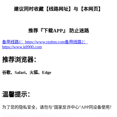
建议同时收藏【线路网址】与【本网页】
推荐『下载APP』 防止迷路
备用线路
1
：
https://www.rznbm.com
备用线路
2
：
https://www.k8900.com
推荐浏览器：
谷歌、Safari、火狐、Edge
温馨提示：
为了您的隐私安全，请勿与"国家反诈中心"APP同设备使用！