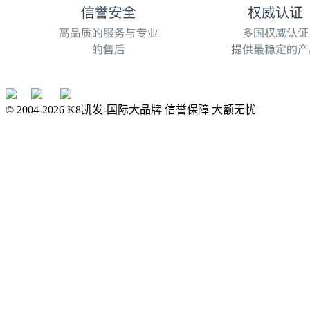
© 2004-
2026
K8凯发-国际大品牌 信誉保障 大额无忧