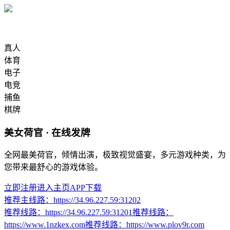
真人
体育
电子
电竞
捕鱼
棋牌
美女荷官 · 在线发牌
全网最美荷官，倾情出演，极致视觉盛宴，多元游戏种类，为
您带来最舒心的游戏体验。
立即注册
进入主页
APP下载
推荐主线路：
https://34.96.227.59:31202
推荐线路：
https://34.96.227.59:31201
推荐线路：
https://www.1nzkex.com
推荐线路：
https://www.plov9r.com