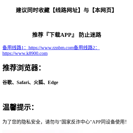
建议同时收藏【线路网址】与【本网页】
推荐『下载APP』 防止迷路
备用线路
1
：
https://www.rznbm.com
备用线路
2
：
https://www.k8900.com
推荐浏览器：
谷歌、Safari、火狐、Edge
温馨提示：
为了您的隐私安全，请勿与"国家反诈中心"APP同设备使用！