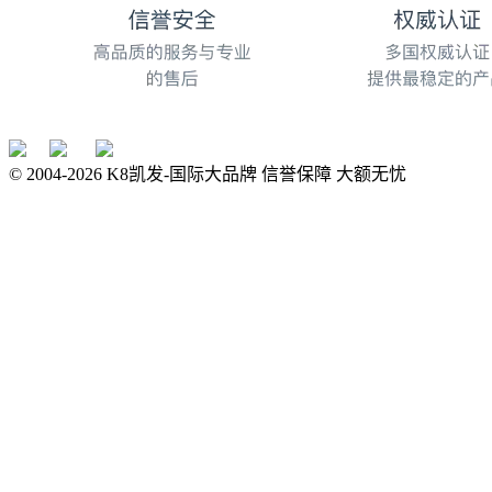
© 2004-
2026
K8凯发-国际大品牌 信誉保障 大额无忧