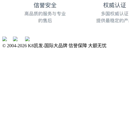
© 2004-
2026
K8凯发-国际大品牌 信誉保障 大额无忧