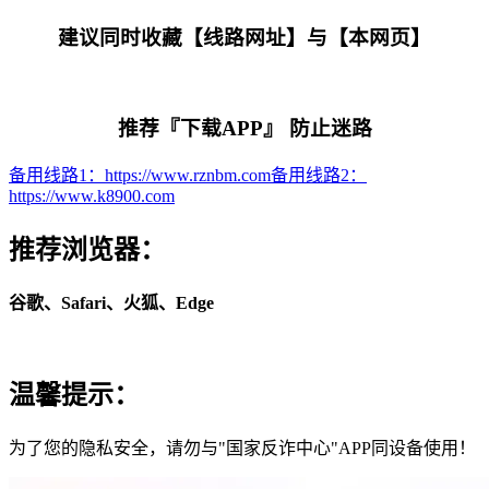
建议同时收藏【线路网址】与【本网页】
推荐『下载APP』 防止迷路
备用线路
1
：
https://www.rznbm.com
备用线路
2
：
https://www.k8900.com
推荐浏览器：
谷歌、Safari、火狐、Edge
温馨提示：
为了您的隐私安全，请勿与"国家反诈中心"APP同设备使用！