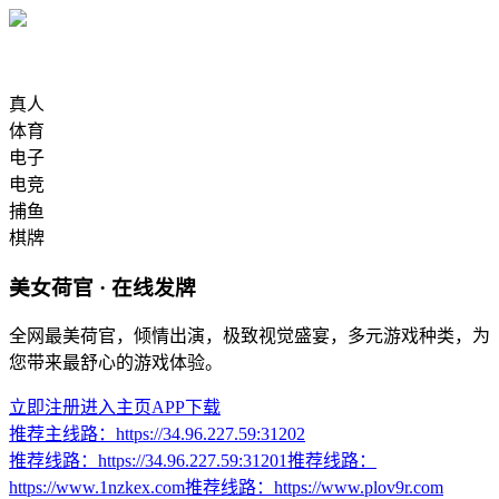
真人
体育
电子
电竞
捕鱼
棋牌
美女荷官 · 在线发牌
全网最美荷官，倾情出演，极致视觉盛宴，多元游戏种类，为
您带来最舒心的游戏体验。
立即注册
进入主页
APP下载
推荐主线路：
https://34.96.227.59:31202
推荐线路：
https://34.96.227.59:31201
推荐线路：
https://www.1nzkex.com
推荐线路：
https://www.plov9r.com