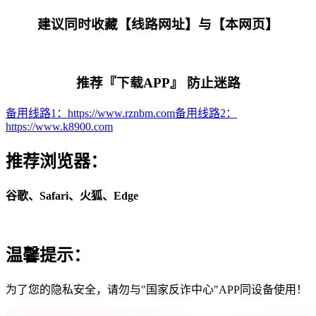
建议同时收藏【线路网址】与【本网页】
推荐『下载APP』 防止迷路
备用线路
1
：
https://www.rznbm.com
备用线路
2
：
https://www.k8900.com
推荐浏览器：
谷歌、Safari、火狐、Edge
温馨提示：
为了您的隐私安全，请勿与"国家反诈中心"APP同设备使用！